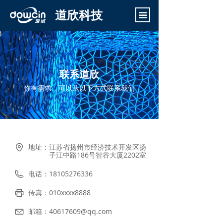
首页
道欣科技
끀
软件开发
网站建设
联系道欣
PPT制作
你有需求，可以从以下方式联系我们
图文设计
LED显示屏
道欣动态
地址：
江苏省扬州市经济技术开发区扬
子江中路186号智谷大厦2202室
关于道欣
电话：
18105276336
传真：
010xxxx8888
邮箱：
40617609@qq.com