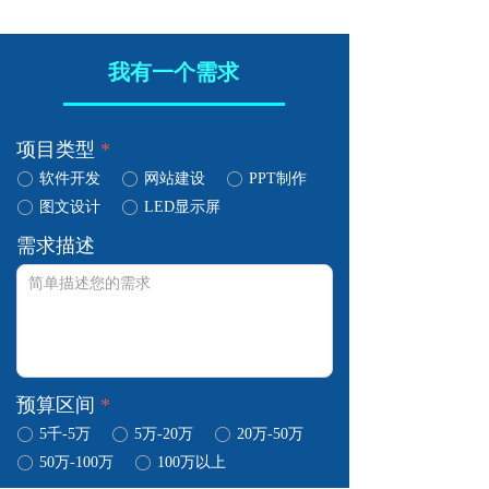
我有一个需求
项目类型
*
ꀐ
软件开发
ꀐ
网站建设
ꀐ
PPT制作
ꀐ
图文设计
ꀐ
LED显示屏
需求描述
预算区间
*
ꀐ
5千-5万
ꀐ
5万-20万
ꀐ
20万-50万
ꀐ
50万-100万
ꀐ
100万以上